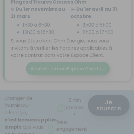
Plages d’Heures Creuses Ohm :
❄️
Du 1er novembre au
☀️
Du 1er avril au 31
31 mars
octobre
1h30 à 6h30
3h00 à 5h00
13h30 à 16h30
11h00 à 17h00
Si vous êtes client Ohm Énergie, nous vous
invitons à vérifier les horaires applicables à
votre contrat dans votre Espace Client.
Accéder à mon Espace Client 👉
Changer de
5 min
Je
fournisseur
souscris
chrono
d’Énergie,
!
c’est beaucoup plus
Sans
simple
que vous
engagement