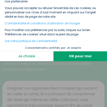
Axeptio consent
Appelez le service client téléphonique de votre
nos partenaires.
fournisseur d’énergie, ils pourront vous aider sans
Vous pouvez accepter ou refuser l'ensemble de ces cookies, ou
personnaliser vos choix à tout moment en cliquant sur l'onglet
problème. Le service client d’Ohm Énergie est
dédié en bas de page de notre site.
disponible en ligne sur notre chat 24h/24 et 7j/7 et au
Confidentialité et conditions d'utilisation de Google
09 70 70 21 25
Pour modifier vos préférences par la suite, cliquez sur le lien
'Préférences de cookies' situé dans le pied de page.
Lire notre politique de confidentialité
Nos meilleurs conseils pour optimiser
Consentements certifiés par
votre consommation d’électricité
Je choisis
OK pour moi
Envie de plus de conseils pour revoir vos habitudes de
consommation et réduire votre consommation
annuelle en électricité ?
Éteignez vos appareils électroniques qui restent
en veille. En effet, ils continuent de consommer
de l’énergie même en veille. Cela peut vous
permettre d’économiser jusqu’à 15% de votre