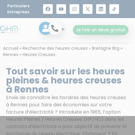
Particuliers
Entreprises
Je fais un devis gratuit
Accueil
»
Recherche des heures creuses
»
Bretagne Btg
»
Rennes
»
Heures Creuses
Tout savoir sur les heures
pleines & heures creuses
à Rennes
Envie de connaître les horaires des heures creuses
à Rennes pour faire des économies sur votre
facture d’électricité ? Introduite en 1965, l’option
Heures Pleines / Heures Creuses (HP/HC) dans les
contrats d’électricité a pour objectif de prévenir la
surcharge du réseau électrique. Comment ? En