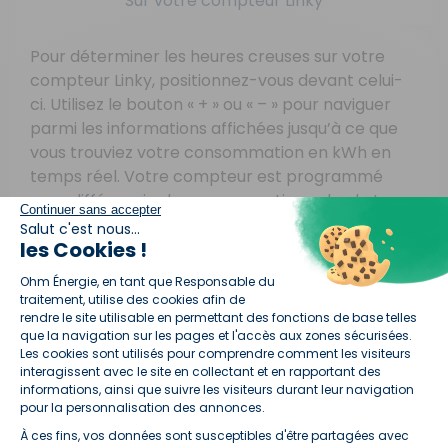
Sur votre compteur Linky
Pour déterminer les heures creuses sur votre
compteur Linky, positionnez-vous devant celui-
ci. Utilisez le bouton « + » ou « – » pour naviguer
parmi les informations affichées jusqu’à ce que
vous trouviez votre consommation en kWh en
temps réel. Votre compteur est programmé
pour différencier la consommation selon le type
Continuer sans accepter
de plage horaire, ce qui inclut les heures creuses.
Salut c'est nous...
les Cookies !
Plateforme de Gestion du Consentement :
Ohm Énergie, en tant que Responsable du
Sur votre facture d’électricité
traitement, utilise des cookies afin de
rendre le site utilisable en permettant des fonctions de base telles
Dans votre espace client
que la navigation sur les pages et l'accès aux zones sécurisées.
Les cookies sont utilisés pour comprendre comment les visiteurs
interagissent avec le site en collectant et en rapportant des
informations, ainsi que suivre les visiteurs durant leur navigation
Que faire si vous n’avez accès ni à vos factures, ni
pour la personnalisation des annonces.
à votre espace client ?
À ces fins, vos données sont susceptibles d'être partagées avec