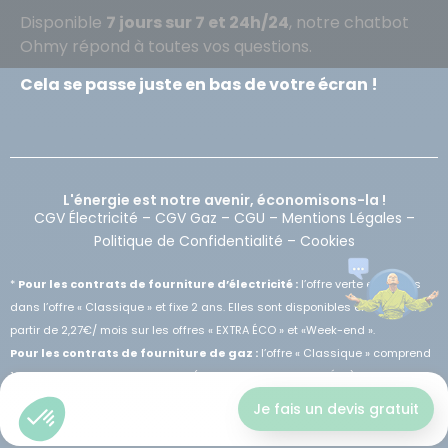
Disponible
7 jours sur 7 et 24h/24
, notre chatbot
Ohmy répond à toutes vos questions.
Cela se passe juste en bas de votre écran !
L'énergie est notre avenir, économisons-la !
CGV Électricité
–
CGV Gaz
–
CGU
–
Mentions Légales
–
Politique de Confidentialité
–
Cookies
*
Pour les contrats de fourniture d’électricité :
l’offre verte est inclus
dans l’offre « Classique » et fixe 2 ans. Elles sont disponibles en option à
partir de 2,27€/ mois sur les offres « EXTRA ÉCO » et «Week-end ».
Pour les contrats de fourniture de gaz :
l’offre « Classique » comprend
10% de biogaz. Toutes les offres (Classique, Fixe et Extra Éco) peuvent
inclure la plantation d’arbre en option entre 1,14 et 4,55€/mois selon les cas.
Je fais un devis gratuit