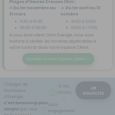
Plages d’Heures Creuses Ohm :
❄️
Du 1er novembre au
☀️
Du 1er avril au 31
31 mars
octobre
1h30 à 6h30
3h00 à 5h00
13h30 à 16h30
11h00 à 17h00
Si vous êtes client Ohm Énergie, nous vous
invitons à vérifier les horaires applicables à
votre contrat dans votre Espace Client.
Accéder à mon Espace Client 👉
Changer de
5 min
Je
fournisseur
souscris
chrono
d’Énergie,
!
c’est beaucoup plus
Sans
simple
que vous
engagement