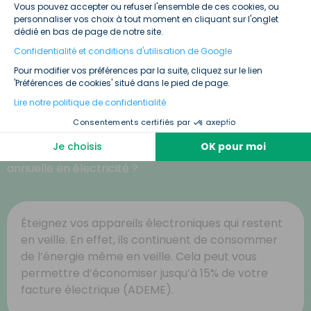
problème. Le service client d’Ohm Énergie est
Vous pouvez accepter ou refuser l'ensemble de ces cookies, ou
personnaliser vos choix à tout moment en cliquant sur l'onglet
disponible en ligne sur notre chat 24h/24 et 7j/7 et au
dédié en bas de page de notre site.
09 70 70 21 25
Confidentialité et conditions d'utilisation de Google
Pour modifier vos préférences par la suite, cliquez sur le lien
'Préférences de cookies' situé dans le pied de page.
Lire notre politique de confidentialité
Nos meilleurs conseils pour optimiser
votre consommation d’électricité
Consentements certifiés par
Envie de plus de conseils pour revoir vos habitudes de
Je choisis
OK pour moi
consommation et réduire votre consommation
annuelle en électricité ?
Éteignez vos appareils électroniques qui restent
en veille. En effet, ils continuent de consommer
de l’énergie même en veille. Cela peut vous
permettre d’économiser jusqu’à 15% de votre
facture électrique (ADEME).