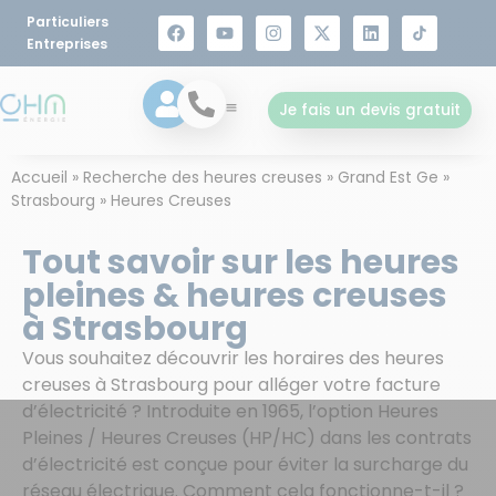
Particuliers
Entreprises
Je fais un devis gratuit
Accueil
»
Recherche des heures creuses
»
Grand Est Ge
»
Strasbourg
»
Heures Creuses
Tout savoir sur les heures
pleines & heures creuses
à Strasbourg
Vous souhaitez découvrir les horaires des heures
creuses à Strasbourg pour alléger votre facture
d’électricité ? Introduite en 1965, l’option Heures
Pleines / Heures Creuses (HP/HC) dans les contrats
d’électricité est conçue pour éviter la surcharge du
réseau électrique. Comment cela fonctionne-t-il ?