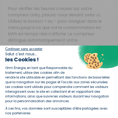
Pour vérifier les heures creuses sur votre
compteur Linky, placez-vous devant celui-ci.
Utilisez le bouton + ou – pour naviguer dans le
menu jusqu’à ce que votre consommation en
kWh en temps réel s’affiche. Le compteur
distingue automatiquement votre
consommation selon les plages horaires.
Continuer sans accepter
Salut c'est nous...
les Cookies !
Sur votre facture d’électricité
Plateforme de Gestion du Consentement :
Ohm Énergie, en tant que Responsable du
traitement, utilise des cookies afin de
Dans votre espace client
rendre le site utilisable en permettant des fonctions de base telles
que la navigation sur les pages et l'accès aux zones sécurisées.
Les cookies sont utilisés pour comprendre comment les visiteurs
Que faire si vous n’avez accès ni à vos factures, ni
interagissent avec le site en collectant et en rapportant des
informations, ainsi que suivre les visiteurs durant leur navigation
à votre espace client ?
pour la personnalisation des annonces.
Appelez le service client téléphonique de votre
À ces fins, vos données sont susceptibles d'être partagées avec
Axeptio consent
fournisseur d’énergie, ils pourront vous aider sans
nos partenaires.