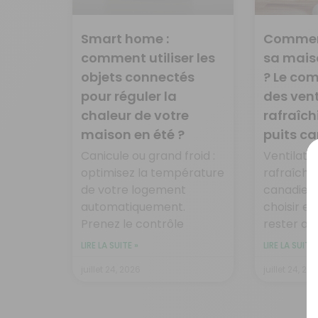
Smart home :
Comment
comment utiliser les
sa mais
objets connectés
? Le co
pour réguler la
des vent
chaleur de votre
rafraîch
maison en été ?
puits c
Canicule ou grand froid :
Ventilateu
optimisez la température
rafraîchis
de votre logement
canadien 
automatiquement.
choisir e
Prenez le contrôle
rester au 
LIRE LA SUITE »
LIRE LA SUITE 
juillet 24, 2026
juillet 24, 20