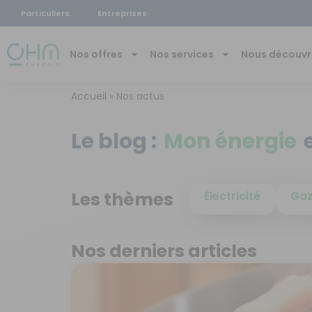
Particuliers
Entreprises
principal
Nos offres
Nos services
Nous découvr
Accueil
»
Nos actus
Le blog :
Mon énergie
Les thèmes
Électricité
Ga
Nos derniers articles