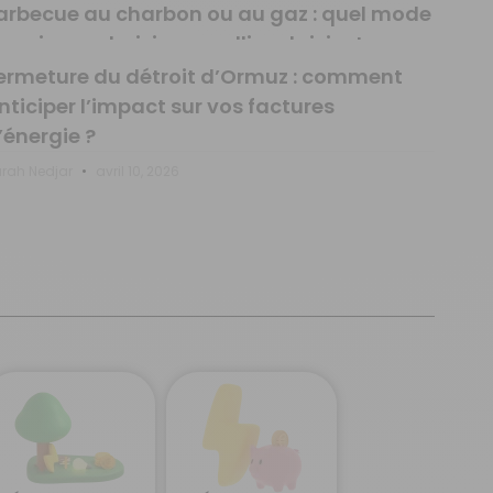
médiatement le prix de votre gaz
arbecue au charbon ou au gaz : quel mode
e cuisson choisir pour allier plaisir et
omas Martel
juillet 24, 2026
udget ?
ermeture du détroit d’Ormuz : comment
nticiper l’impact sur vos factures
rah Nedjar
avril 27, 2026
’énergie ?
rah Nedjar
avril 10, 2026