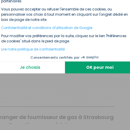
Axeptio consent
partenaires.
Vous pouvez accepter ou refuser l'ensemble de ces cookies, ou
preinte carbone français : quels sont les
personnaliser vos choix à tout moment en cliquant sur l'onglet dédié en
rincipaux postes d’émissions et comment
bas de page de notre site.
s réduire
ussir l’installation de votre piscine :
Confidentialité et conditions d'utilisation de Google
ormalités, coûts et astuces pour maîtriser
omas Martel
juin 25, 2026
Pour modifier vos préférences par la suite, cliquez sur le lien 'Préférences
de cookies' situé dans le pied de page.
otre facture d’électricité
ourquoi le prix de l’électricité augmente en
Lire notre politique de confidentialité
026 ? Le décryptage de la fin de l’ARENH
omas Martel
juin 25, 2026
Consentements certifiés par
aïs Hollard
mai 29, 2026
Je choisis
OK pour moi
anger de fournisseur de gaz à Strasbourg
les alternatives pour réduire