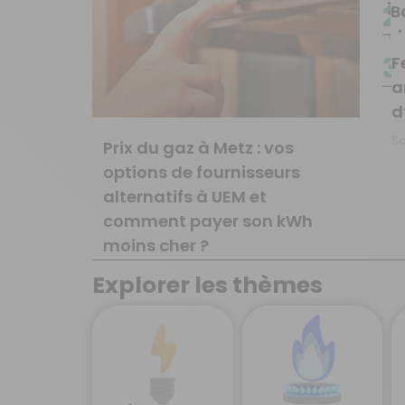
im
2
B
d
Th
b
3
F
a
Sa
d
Sa
Prix du gaz à Metz : vos
options de fournisseurs
alternatifs à UEM et
comment payer son kWh
moins cher ?
Explorer les thèmes