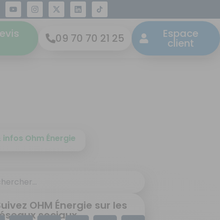
res
evis
Espace
09 70 70 21 25
client
 infos Ohm Énergie
Suivez OHM Énergie sur les
réseaux sociaux