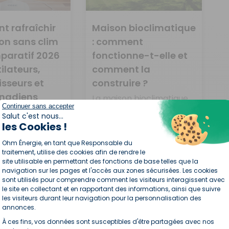
 rafraîchir
Maison bioclimatique
on sans clim
: comment
mparatif 2026
fonctionne-t-elle et
ilateurs,
comment la
isseurs et
construire ?
anadiens
La maison bioclimatique
Continuer sans accepter
vous intrigue ? Découvrez
r,
Salut c'est nous...
comment on la construit
seur ou puits
les Cookies !
ainsi que son prix,
: quel système
Plateforme de Gestion du Consentement : P
Ohm Énergie, en tant que Responsable du
n 2026 pour
traitement, utilise des cookies afin de rendre le
frais
site utilisable en permettant des fonctions de base telles que la
navigation sur les pages et l'accès aux zones sécurisées. Les cookies
»
LIRE LA SUITE »
sont utilisés pour comprendre comment les visiteurs interagissent avec
le site en collectant et en rapportant des informations, ainsi que suivre
26
juillet 24, 2026
les visiteurs durant leur navigation pour la personnalisation des
annonces.
« Précédent
1
2
3
4
5
Suivant »
À ces fins, vos données sont susceptibles d'être partagées avec nos