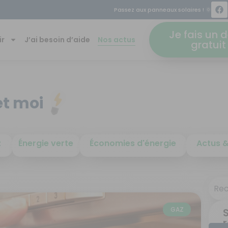
Jusqu'à 60% d'économie sur vos factu
Je fais un d
ir
J’ai besoin d’aide
Nos actus
gratuit
et moi
z
Énergie verte
Économies d'énergie
Actus &
GAZ