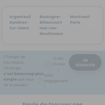
Argenteuil
Boulogne-
Montreuil
Asnières-
Billancourt
Paris
Sur-Seine
Issy-Les-
Moulineaux
Changer de
5 min
Je
fournisseur
souscris
chrono
d’Énergie,
!
c’est beaucoup plus
Sans
simple
que vous
engagement
ne le pensez !
!
Envie de trouver ces