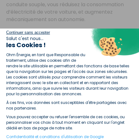
conduite souple, vous réduisez la consommation
d’électricité de votre voiture, et augmentez
mécaniquement son autonomie.
Comment faire ? Allez, c’est cadeau, voici quelques
Continuer sans accepter
Salut c'est nous...
conseils :
les Cookies !
Conduisez à une vitesse modérée et stable ;
Plateforme de Gestion du Consentement :
Ohm Énergie, en tant que Responsable du
Évitez les accélérations et les freinages
traitement, utilise des cookies afin de
brusques ;
rendre le site utilisable en permettant des fonctions de base telles
que la navigation sur les pages et l'accès aux zones sécurisées.
Utilisez le mode éco.
Les cookies sont utilisés pour comprendre comment les visiteurs
7. Surveillez la météo sur votre trajet
interagissent avec le site en collectant et en rapportant des
Une météo capricieuse peut influencer la
informations, ainsi que suivre les visiteurs durant leur navigation
consommation d’énergie de votre voiture . Les
pour la personnalisation des annonces.
températures élevées peuvent en effet réduire
À ces fins, vos données sont susceptibles d'être partagées avec
Axeptio consent
l’autonomie de la batterie. Alors, avant de partir,
nos partenaires.
consultez les prévisions météorologiques et soyez
Vous pouvez accepter ou refuser l'ensemble de ces cookies, ou
personnaliser vos choix à tout moment en cliquant sur l'onglet
prêt à changer de plan ! Partir plus tôt le matin par
dédié en bas de page de notre site.
exemple ou un jour avant, voire après, peut s’avérer
Confidentialité et conditions d'utilisation de Google
idéal pour éviter les coups de chaud. Si vous ne