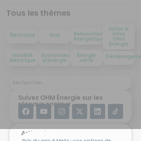
Tous les thèmes
Actus &
Rénovation
infos
Électricité
Gaz
énergétique
Ohm
Énergie
Mobilité
Économies
Énergie
Déménageme
électrique
d'énergie
verte
Suivez OHM Énergie sur les
réseaux sociaux
Article à la une
Prix du gaz à Metz : vos options de