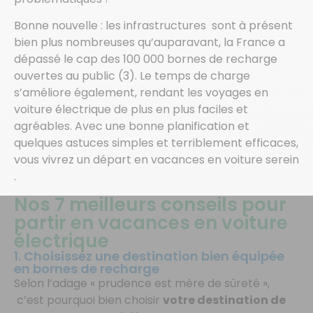
Bonne nouvelle : les infrastructures sont à présent
bien plus nombreuses qu’auparavant, la France a
dépassé le cap des 100 000 bornes de recharge
ouvertes au public (3). Le temps de charge
s’améliore également, rendant les voyages en
voiture électrique de plus en plus faciles et
agréables. Avec une bonne planification et
quelques astuces simples et terriblement efficaces,
vous vivrez un départ en vacances en voiture serein
.
Nos 7 meilleurs conseils pour
partir en vacances en voiture
électrique
1. Choisissez une destination bien équipée
en bornes de recharge
Selon l’adage « prudence est mère de sûreté »,
c’est pourquoi bien choisir
votre destination de