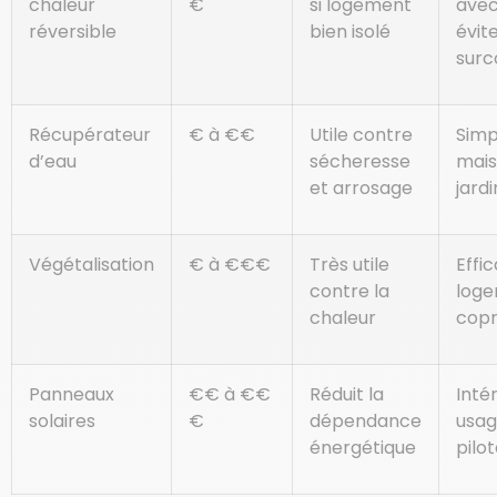
chaleur
€
si logement
avec
réversible
bien isolé
évite
sur
Récupérateur
€ à €€
Utile contre
Simp
d’eau
sécheresse
mais
et arrosage
jardi
Végétalisation
€ à €€€
Très utile
Effi
contre la
loge
chaleur
copr
Panneaux
€€ à €€
Réduit la
Intér
solaires
€
dépendance
usag
énergétique
pilo