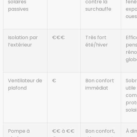
solaires
contre la
fenê
passives
surchauffe
expo
oues
Isolation par
€€€
Très fort
Effi
l’extérieur
été/hiver
pens
réno
glob
Ventilateur de
€
Bon confort
Sobr
plafond
immédiat
utile
com
prot
sola
Pompe à
€€ à €€
Bon confort,
À di