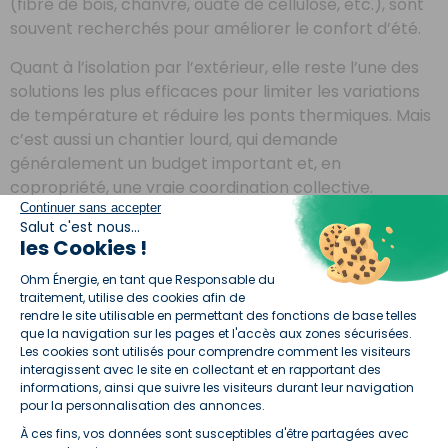
(fibre de bois, chanvre, ouate de cellulose, etc.), sont
souvent recherchés pour améliorer le confort d’été.
Quant à l’isolation par l’extérieur, elle reste l’une des
solutions les plus efficaces pour limiter les variations
de température et réduire les ponts thermiques. Mais
c’est aussi un chantier lourd, qui demande
généralement un budget important et, en
copropriété, une vraie coordination collective.
Continuer sans accepter
Salut c'est nous...
Petits prix
: allégez
les Cookies !
J'en profite !
votre facture
Plateforme de Gestion du Consentement :
Ohm Énergie, en tant que Responsable du
d'électricité
traitement, utilise des cookies afin de
5 min
Sans
rendre le site utilisable en permettant des fonctions de base telles
chrono
engagement
que la navigation sur les pages et l'accès aux zones sécurisées.
!
!
Les cookies sont utilisés pour comprendre comment les visiteurs
interagissent avec le site en collectant et en rapportant des
informations, ainsi que suivre les visiteurs durant leur navigation
Penser rénovation globale
pour la personnalisation des annonces.
plutôt que gestes isolés
À ces fins, vos données sont susceptibles d'être partagées avec