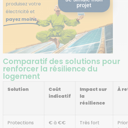
produisez votre
projet
électricité et
payez moins.
Comparatif des solutions pour
renforcer la résilience du
logement
Solution
Coût
Impact sur
À re
indicatif
la
résilience
Protections
€ à €€
Très fort
Prior