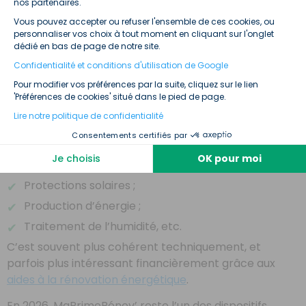
Axeptio consent
nos partenaires.
Changer une fenêtre, poser un isolant, installer une
pompe à chaleur… Chaque geste peut être utile. Mais
Vous pouvez accepter ou refuser l'ensemble de ces cookies, ou
personnaliser vos choix à tout moment en cliquant sur l'onglet
l’adaptation climatique, c’est surtout adopter une
dédié en bas de page de notre site.
vision d’ensemble.
Confidentialité et conditions d'utilisation de Google
Une rénovation globale, ça permet de coordonner les
Pour modifier vos préférences par la suite, cliquez sur le lien
travaux :
'Préférences de cookies' situé dans le pied de page.
Lire notre politique de confidentialité
Isolation ;
Consentements certifiés par
Ventilation ;
Je choisis
OK pour moi
Chauffage ;
Protections solaires ;
Production d’énergie ;
Traitement de l’humidité, etc.
C’est souvent plus cohérent techniquement, et
parfois plus intéressant financièrement grâce aux
aides à la rénovation énergétique
.
En 2026, MaPrimeRénov’ reste l’un des dispositifs