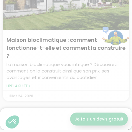
Maison bioclimatique : comment
fonctionne-t-elle et comment la construire
?
La maison bioclimatique vous intrigue ? Découvrez
comment on la construit ainsi que son prix, ses
avantages et inconvénients au quotidien.
LIRE LA SUITE »
juillet 24, 2026
Je fais un devis gratuit
Je fais un devis gratuit
RÉNOVATION ÉNERGÉTIQUE